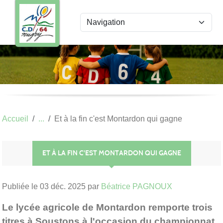
Panneau de gestion des cookies
Accueil
Et à la fin c'est Montardon qui gagne
ET À LA FIN C'EST MONTARDON QUI GAGNE
Publiée le
03 déc. 2025
par
Béatrice PAGNOUX
Le lycée agricole de Montardon remporte trois
titres à Soustons à l'occasion du championnat